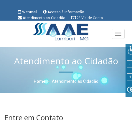
Webmail
Acesso à Informação
Atendimento ao Cidadão
2ª Via de Conta
!
Perguntas Frequentes
Denúncia
VLibras
Área do Servidor
Toggle
navigati
Atendimento ao Cidadão
Home
Atendimento ao Cidadão
Entre em Contato