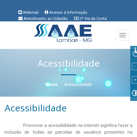
Webmail
Acesso à Informação
Atendimento ao Cidadão
2ª Via de Conta
!
Perguntas Frequentes
Denúncia
VLibras
Área do Servidor
Toggle
navigati
Acessibilidade
Home
Acessibilidade
Acessibilidade
Promover a acessibilidade na internet significa fazer a
inclusão de todas as parcelas de usuários presentes na