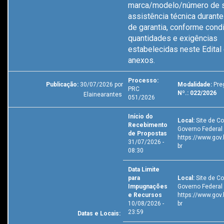
marca/modelo/número de s
assistência técnica durante
de garantia, conforme cond
quantidades e exigências
estabelecidas neste Edital
anexos.
Processo:
Publicação:
30/07/2026 por
Modalidade:
Preg
PRC
Nº.: 022/2026
Elainearantes
051/2026
Início do
Local:
Site de C
Recebimento
Governo Federal 
de Propostas
https://www.gov.
31/07/2026 -
br
08:30
Data Limite
para
Local:
Site de C
Impugnações
Governo Federal 
e Recursos
https://www.gov.
10/08/2026 -
br
23:59
Datas e Locais: