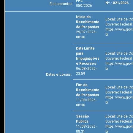
PRC
Nº.: 021/2026
Elainearantes
050/2026
Início do
Local:
Site de C
Recebimento
Governo Federal 
de Propostas
https://www.gov.
29/07/2026 -
br
08:30
Data Limite
para
Local:
Site de C
Impugnações
Governo Federal 
e Recursos
https://www.gov.
06/08/2026 -
br
23:59
Datas e Locais:
Fim do
Local:
Site de C
Recebimento
Governo Federal 
de Propostas
https://www.gov.
11/08/2026 -
br
08:30
Sessão
Local:
Site de C
Pública
Governo Federal 
11/08/2026 -
https://www.gov.
08:31
br