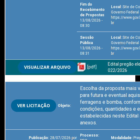
Fim do
Local:
Site de C
Recebimento
Governo Federal 
de Propostas
https://www.gov.
13/08/2026 -
br
08:30
Sessão
Local:
Site de C
Pública
Governo Federal 
13/08/2026 -
https://www.gov.
08:31
br
Edital pregão el
VISUALIZAR ARQUIVO
[pdf]
022/2026
Escolha da proposta mais v
para futura e eventual aqui
ferragens e bomba, confor
VER LICITAÇÃO
Objeto:
condições, quantidades e 
estabelecidas neste Edital
anexos.
Processo:
Publicação:
28/07/2026 por
Modalidade:
Preg