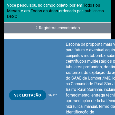
Você pesquisou, no campo objeto, por
em
Todos os
Meses
e em
Todos os Anos
ordenado por:
publicacao
DESC
.
2 Registros encontrados
Escolha da proposta mais v
para futura e eventual aqui
conjuntos motobomba sub
centrífugos multiestágios 
tubulares profundos, desti
sistemas de captação de á
do SAAE de Lambari/MG, l
na Comunidade Rural São J
Bairro Rural Serrinha, inclui
VER LICITAÇÃO
fornecimento, entrega técni
Objeto:
apresentação de ficha técni
hidráulica, manual, termo de
identificação de