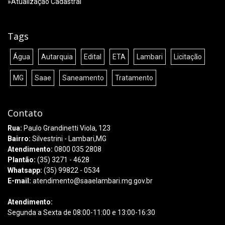
»Atualização Cadastral
Tags
Água
Autarquia
Edital
ETA
Lambari
Licitação
MG
Saae
Saneamento
Tratamento
Contato
Rua:
Paulo Grandinetti Viola, 123
Bairro:
Silvestrini - Lambari,MG
Atendimento:
0800 035 2808
Plantão:
(35) 3271 - 4628
Whatsapp:
(35) 99822 - 0534
E-mail:
atendimento@saaelambari.mg.gov.br
Atendimento:
Segunda a Sexta de 08:00-11:00 e 13:00-16:30