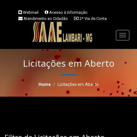
Webmail
Acesso à Informação
Atendimento ao Cidadão
2ª Via de Conta
!
Perguntas Frequentes
Denúncia
VLibras
Área do Servidor
Toggle
navigati
Licitações em Aberto
Home
Licitações em Aberto